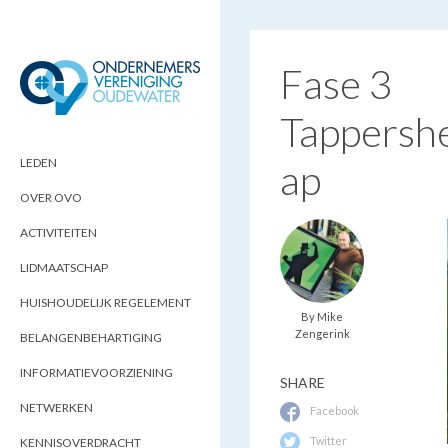
Fase 3
Tappers
ONDERNEMERSVERENIGING
OPTIMALISEERT ONDERNEMERSKANSEN
IN UW REGIO
OUDEWATER
LEDEN
ap
OVER OVO
ACTIVITEITEN
LIDMAATSCHAP
HUISHOUDELIJK REGELEMENT
By Mike
Zengerink
BELANGENBEHARTIGING
INFORMATIEVOORZIENING
SHARE
NETWERKEN
Facebook
Twitter
KENNISOVERDRACHT