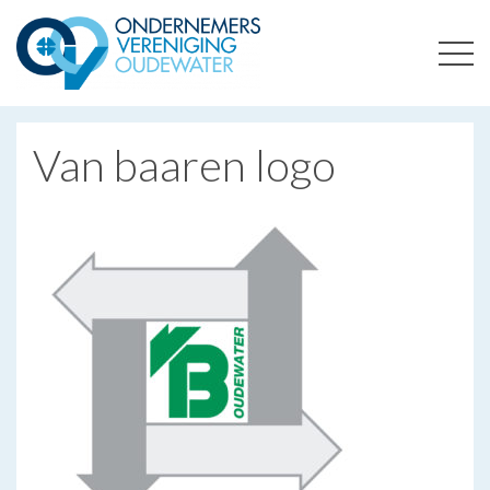
ONDERNEMERSVERENIGING OUDEWATER
OPTIMALISEERT ONDERNEMERSKANSEN IN UW REGIO
Van baaren logo