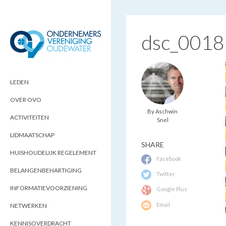
dsc_0018
ONDERNEMERSVERENIGING
OPTIMALISEERT ONDERNEMERSKANSEN
IN UW REGIO
OUDEWATER
LEDEN
OVER OVO
By Aschwin
ACTIVITEITEN
Snel
LIDMAATSCHAP
SHARE
HUISHOUDELIJK REGELEMENT
Facebook
BELANGENBEHARTIGING
Twitter
INFORMATIEVOORZIENING
Google Plus
Email
NETWERKEN
KENNISOVERDRACHT