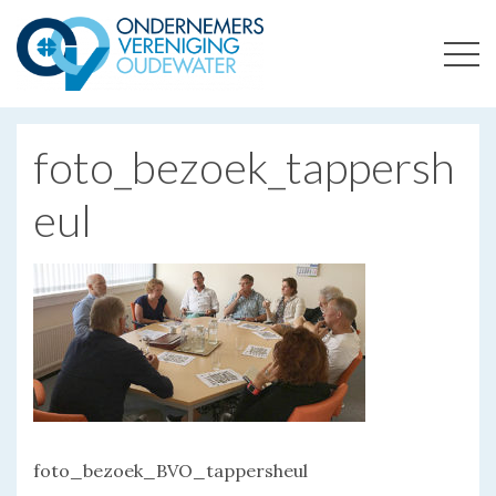
ONDERNEMERSVERENIGING OUDEWATER
OPTIMALISEERT ONDERNEMERSKANSEN IN UW REGIO
foto_bezoek_tappersh
eul
foto_bezoek_BVO_tappersheul