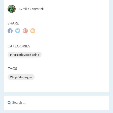
By Mike Zengerink
SHARE
CATEGORIES
Informatievoorziening
TAGS
Wegafsluitingen
Search
for: