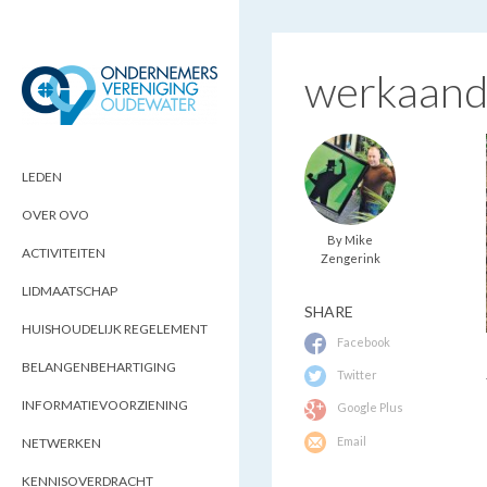
werkaand
ONDERNEMERSVERENIGING
OPTIMALISEERT ONDERNEMERSKANSEN
IN UW REGIO
OUDEWATER
LEDEN
OVER OVO
By Mike
ACTIVITEITEN
Zengerink
LIDMAATSCHAP
SHARE
HUISHOUDELIJK REGELEMENT
Facebook
BELANGENBEHARTIGING
Twitter
INFORMATIEVOORZIENING
Google Plus
Email
NETWERKEN
KENNISOVERDRACHT