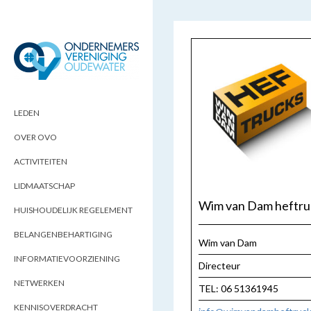
ONDERNEMERSVERENIGING
OPTIMALISEERT ONDERNEMERSKANSEN
IN UW REGIO
OUDEWATER
LEDEN
OVER OVO
ACTIVITEITEN
LIDMAATSCHAP
Wim van Dam heftru
HUISHOUDELIJK REGELEMENT
BELANGENBEHARTIGING
Wim van Dam
INFORMATIEVOORZIENING
Directeur
NETWERKEN
TEL: 06 51361945
KENNISOVERDRACHT