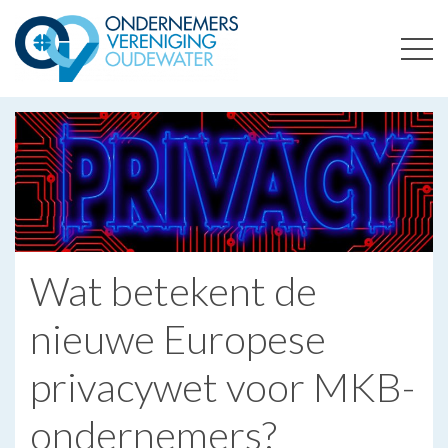
ONDERNEMERSVERENIGING OUDEWATER
OPTIMALISEERT ONDERNEMERSKANSEN IN UW REGIO
Wat betekent de
nieuwe Europese
privacywet voor MKB-
ondernemers?