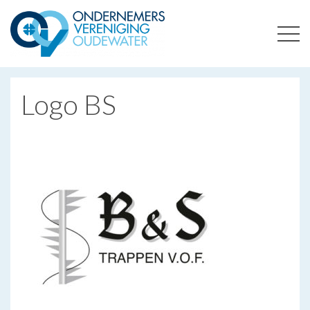
ONDERNEMERSVERENIGING OUDEWATER
OPTIMALISEERT ONDERNEMERSKANSEN IN UW REGIO
Logo BS