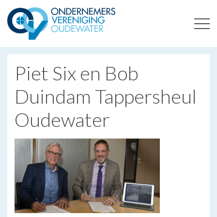
ONDERNEMERSVERENIGING OUDEWATER
OPTIMALISEERT ONDERNEMERSKANSEN IN UW REGIO
Piet Six en Bob
Duindam Tappersheul
Oudewater