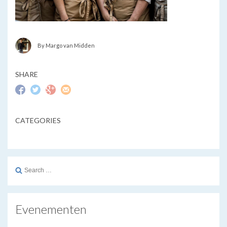
By Margo van Midden
SHARE
CATEGORIES
Search
for:
Evenementen