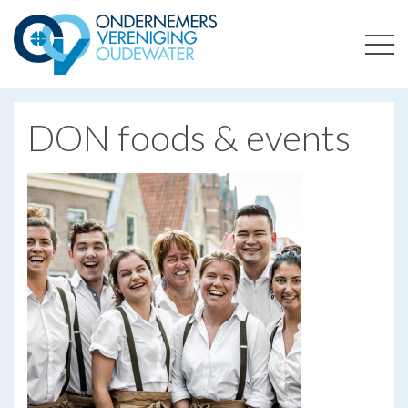
ONDERNEMERSVERENIGING OUDEWATER
OPTIMALISEERT ONDERNEMERSKANSEN IN UW REGIO
DON foods & events