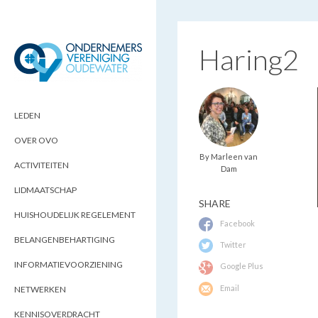
Haring2
ONDERNEMERSVERENIGING
OPTIMALISEERT ONDERNEMERSKANSEN
IN UW REGIO
OUDEWATER
LEDEN
OVER OVO
By Marleen van
ACTIVITEITEN
Dam
LIDMAATSCHAP
SHARE
HUISHOUDELIJK REGELEMENT
Facebook
BELANGENBEHARTIGING
Twitter
INFORMATIEVOORZIENING
Google Plus
Email
NETWERKEN
KENNISOVERDRACHT