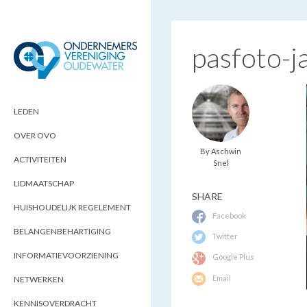
pasfoto-j
ONDERNEMERSVERENIGING
OPTIMALISEERT ONDERNEMERSKANSEN
IN UW REGIO
OUDEWATER
LEDEN
OVER OVO
By Aschwin
ACTIVITEITEN
Snel
LIDMAATSCHAP
SHARE
HUISHOUDELIJK REGELEMENT
Facebook
BELANGENBEHARTIGING
Twitter
INFORMATIEVOORZIENING
Google Plus
Email
NETWERKEN
KENNISOVERDRACHT