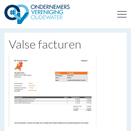
ONDERNEMERSVERENIGING OUDEWATER
OPTIMALISEERT ONDERNEMERSKANSEN IN UW REGIO
Valse facturen