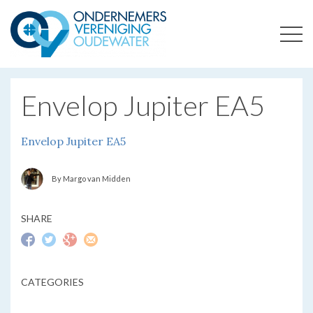
ONDERNEMERSVERENIGING OUDEWATER
OPTIMALISEERT ONDERNEMERSKANSEN IN UW REGIO
Envelop Jupiter EA5
Envelop Jupiter EA5
By Margo van Midden
SHARE
CATEGORIES