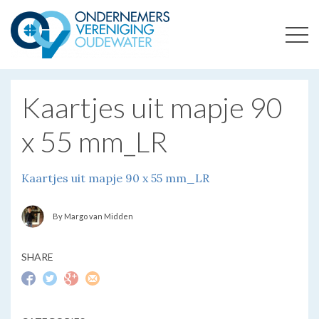
ONDERNEMERSVERENIGING OUDEWATER
OPTIMALISEERT ONDERNEMERSKANSEN IN UW REGIO
Kaartjes uit mapje 90
x 55 mm_LR
Kaartjes uit mapje 90 x 55 mm_LR
By Margo van Midden
SHARE