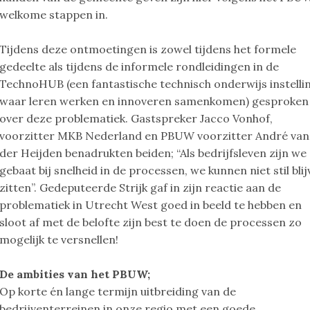
welkome stappen in.
Tijdens deze ontmoetingen is zowel tijdens het formele
gedeelte als tijdens de informele rondleidingen in de
TechnoHUB (een fantastische technisch onderwijs instelli
waar leren werken en innoveren samenkomen) gesproken
over deze problematiek. Gastspreker Jacco Vonhof,
voorzitter MKB Nederland en PBUW voorzitter André van
der Heijden benadrukten beiden; “Als bedrijfsleven zijn we
gebaat bij snelheid in de processen, we kunnen niet stil bli
zitten”. Gedeputeerde Strijk gaf in zijn reactie aan de
problematiek in Utrecht West goed in beeld te hebben en
sloot af met de belofte zijn best te doen de processen zo
mogelijk te versnellen!
De ambities van het PBUW;
Op korte én lange termijn uitbreiding van de
bedrijventerreinen in onze regio met een goede