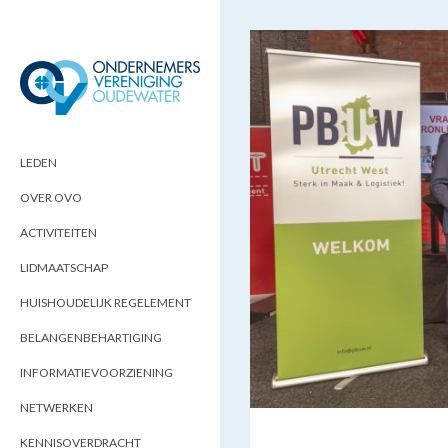
ONDERNEMERSVERENIGING
OPTIMALISEERT ONDERNEMERSKANSEN
IN UW REGIO
OUDEWATER
LEDEN
OVER OVO
ACTIVITEITEN
LIDMAATSCHAP
HUISHOUDELIJK REGELEMENT
BELANGENBEHARTIGING
INFORMATIEVOORZIENING
NETWERKEN
KENNISOVERDRACHT