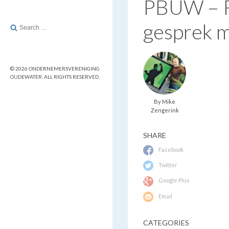
PBUW – R
gesprek 
Search
for:
© 2026 ONDERNEMERSVERENIGING
OUDEWATER. ALL RIGHTS RESERVED.
By Mike
Zengerink
SHARE
Facebook
Twitter
Google Plus
Email
CATEGORIES