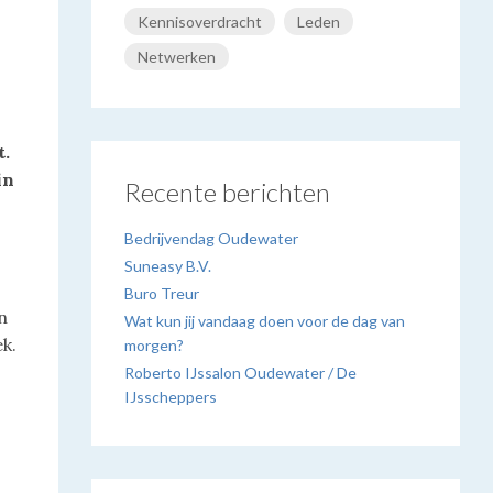
Kennisoverdracht
Leden
Netwerken
t.
in
Recente berichten
Bedrijvendag Oudewater
Suneasy B.V.
Buro Treur
n
Wat kun jij vandaag doen voor de dag van
ek.
morgen?
Roberto IJssalon Oudewater / De
IJsscheppers