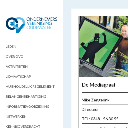
ONDERNEMERSVERENIGING
OPTIMALISEERT ONDERNEMERSKANSEN
IN UW REGIO
OUDEWATER
LEDEN
OVER OVO
ACTIVITEITEN
LIDMAATSCHAP
De Mediagraaf
HUISHOUDELIJK REGELEMENT
BELANGENBEHARTIGING
Mike Zengerink
INFORMATIEVOORZIENING
Directeur
NETWERKEN
TEL: 0348 - 56 30 55
KENNISOVERDRACHT