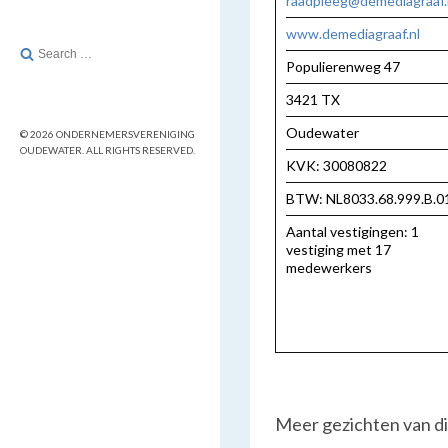
raadpleeg@demediagraaf.
www.demediagraaf.nl
Search
Populierenweg 47
for:
3421 TX
Oudewater
© 2026 ONDERNEMERSVERENIGING
OUDEWATER. ALL RIGHTS RESERVED.
KVK: 30080822
BTW: NL8033.68.999.B.0
Aantal vestigingen: 1
vestiging met 17
medewerkers
Meer gezichten van dit