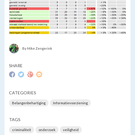
By Mike Zengerink
SHARE
CATEGORIES
Belangenbehartiging
Informatievoorziening
TAGS
criminaliteit
onderzoek
veiligheid