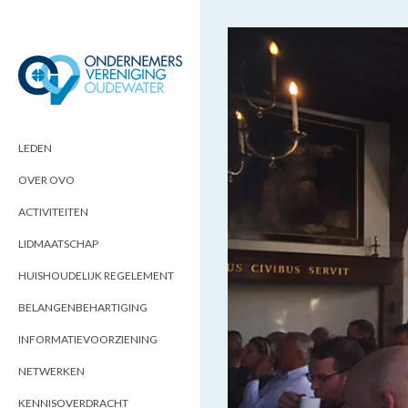
ONDERNEMERSVERENIGING
OPTIMALISEERT ONDERNEMERSKANSEN
IN UW REGIO
OUDEWATER
LEDEN
OVER OVO
ACTIVITEITEN
LIDMAATSCHAP
HUISHOUDELIJK REGELEMENT
BELANGENBEHARTIGING
INFORMATIEVOORZIENING
NETWERKEN
KENNISOVERDRACHT