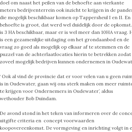
doel om naast het peilen van de behoefte aan vierkante
meters bedrijventerrein ook inzicht te krijgen in de pande
die mogelijk beschikbaar komen op Tappersheul I en II. En
behoefte is groot, dat werd wel duidelijk door de opkomst.
is 3 HA beschikbaar, maar er is wel meer dan 10HA vraag. 
is een gezamenlijke uitdaging om het grondaanbod en de
vraag zo goed als mogelijk op elkaar af te stemmen en de
puzzel van de achterlaatlocaties hierin te betrekken zodat
zoveel mogelijk bedrijven kunnen ondernemen in Oudewat
‘ Ook al vind de provincie dat er voor velen van u geen rui
is in Oudewater, gaan wij ons sterk maken om meer ruimt
te krijgen voor Ondernemers in Oudewater’, aldus
wethouder Bob Duindam.
De avond stond in het teken van informeren over de conc
uitgifte criteria en concept voorwaarden
koopovereenkomst. De vormgeving en inrichting volgt in 