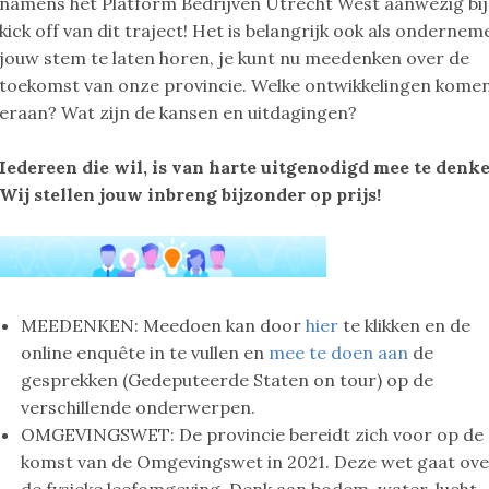
namens het Platform Bedrijven Utrecht West aanwezig bij
kick off van dit traject! Het is belangrijk ook als ondernem
jouw stem te laten horen, je kunt nu meedenken over de
toekomst van onze provincie. Welke ontwikkelingen kome
eraan? Wat zijn de kansen en uitdagingen?
Iedereen die wil, is van harte uitgenodigd mee te denk
Wij stellen jouw inbreng bijzonder op prijs!
MEEDENKEN: Meedoen kan door
hier
te klikken en de
online enquête in te vullen en
mee te doen aan
de
gesprekken (Gedeputeerde Staten on tour) op de
verschillende onderwerpen.
OMGEVINGSWET: De provincie bereidt zich voor op de
komst van de Omgevingswet in 2021. Deze wet gaat ov