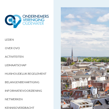
ONDERNEMERSVERENIGING
OPTIMALISEERT ONDERNEMERSKANSEN
IN UW REGIO
OUDEWATER
LEDEN
OVER OVO
ACTIVITEITEN
LIDMAATSCHAP
HUISHOUDELIJK REGELEMENT
BELANGENBEHARTIGING
INFORMATIEVOORZIENING
NETWERKEN
KENNISOVERDRACHT